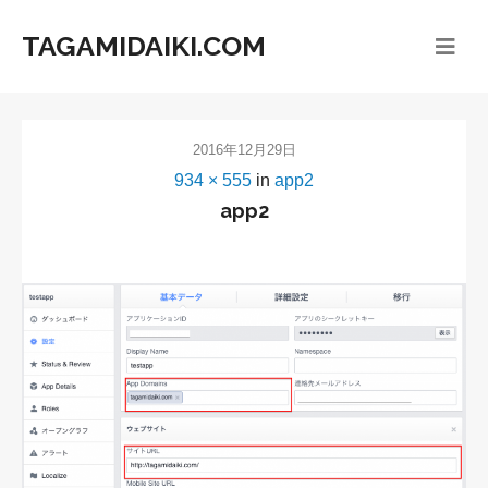
TAGAMIDAIKI.COM
2016年12月29日
934 × 555
in
app2
app2