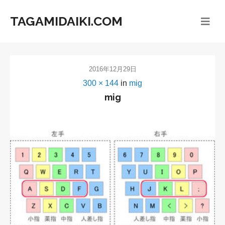
TAGAMIDAIKI.COM
2016年12月29日
300 × 144
in
mig
mig