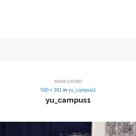
2016年12月29日
590 × 391
in
yu_campus1
yu_campus1