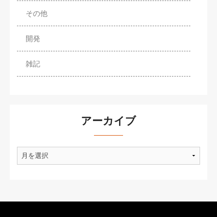
その他
開発
雑記
アーカイブ
ア
ー
カ
イ
ブ