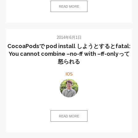
READ MORE
2014年6月1日
CocoaPodsで pod install しようとするとfatal:
You cannot combine –no-ff with –ff-onlyって
怒られる
IOS
READ MORE