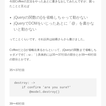
今回Coffeeの文法をやったあとに書きなおしてみたんですが、困っ
たことと言えば
jQueryの関数の()を省略しちゃって動かない
jQueryでDOMをいじったあとに「@」を書かな
いと動かない
ってことくらいです。それ以外は結構さらさら書けました。
Coffeeだと()が省略出来るからといって、jQueryの関数まで省略しち
ゃダメです(´；ω；｀) 具体的には35〜37行目の部分とか39〜40行目
の部分とかです。
35〜37行目
destroy: ->

    if confirm 'are you sure?'

39〜40行目