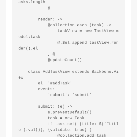
asks.length

            @

        render: ->

            @collection.each (task) ->

                taskView = new TaskView m
odel:task

                @.$el.append taskView.ren
der().el

            , @

            @updateCount()

    class AddTaskView extends Backbone.Vi
ew

        el: '#addTask'

        events:

            'submit': 'submit'

        submit: (e) ->

            e.preventDefault()

            task = new Task 

            if task.set( {title: $('#titl
e').val()}, {validate: true} )

                @collection.add task
