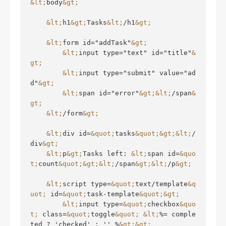
&lt;
body
&gt;
&lt;
h1
&gt;
Tasks
&lt;
/h1
&gt;
&lt;
form id="addTask"
&gt;
&lt;
input type="text" id="title"
&
gt;
&lt;
input type="submit" value="ad
d"
&gt;
&lt;
span id="error"
&gt;
&lt;
/span
&
gt;
&lt;
/form
&gt;
&lt;
div id=
&quot;
tasks
&quot;
&gt;
&lt;
/
div
&gt;
&lt;
p
&gt;
Tasks left: 
&lt;
span id=
&quo
t;
count
&quot;
&gt;
&lt;
/span
&gt;
&lt;
/p
&gt;
&lt;
script type=
&quot;
text/template
&q
uot;
 id=
&quot;
task-template
&quot;
&gt;
&lt;
input type=
&quot;
checkbox
&quo
t;
 class=
&quot;
toggle
&quot;
&lt;
%= comple
ted ? 'checked' : '' %
&gt;
&gt;