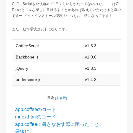
CoffeeScriptもやり始めて1日くらいしかたってないので、ここはCo
ffeeだとこんな感じに書けるよ！とかあれば教えていただけると幸い
ですー ドットインストール便利！いつもお世話になってます！
また、動作環境は以下になります。
CoffeeScript
v1.6.3
Backbone.js
v1.0.0
jQuery
v1.8.3
underscore.js
v1.4.3
目次
[
非表示
]
app.coffeeのコード
index.htmlのコード
app.coffeeに書きなおす際に困ったこと
最後に