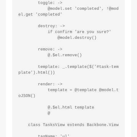
        toggle: ->

            @model.set 'completed', !@mod
el.get 'completed'

        destroy: ->

            if confirm 'are you sure?'

                @model.destroy()

        remove: ->

            @.$el.remove()

        template: _.template($('#task-tem
plate').html())

        render: ->

            template = @template @model.t
oJSON()

            @.$el.html template

            @

    class TasksView extends Backbone.View

        tagName: 'ul'
