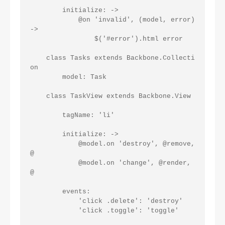
        initialize: ->

            @on 'invalid', (model, error) 
->

                $('#error').html error

    class Tasks extends Backbone.Collecti
on

        model: Task

    class TaskView extends Backbone.View

        tagName: 'li'

        initialize: ->

            @model.on 'destroy', @remove, 
@

            @model.on 'change', @render, 
@

        events:

            'click .delete': 'destroy'

            'click .toggle': 'toggle'
