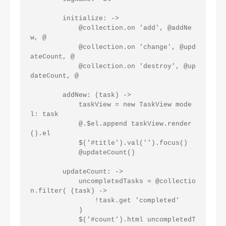
        initialize: ->

            @collection.on 'add', @addNe
w, @

            @collection.on 'change', @upd
ateCount, @

            @collection.on 'destroy', @up
dateCount, @

        addNew: (task) ->

            taskView = new TaskView mode
l: task

            @.$el.append taskView.render
().el

            $('#title').val('').focus()

            @updateCount()

        updateCount: ->

            uncompletedTasks = @collectio
n.filter( (task) ->

                !task.get 'completed'

            )

            $('#count').html uncompletedT