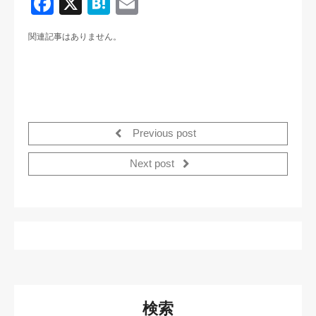
F
X
H
E
a
at
m
関連記事はありません。
c
e
ail
e
n
b
a
o
o
Previous post
k
Next post
検索