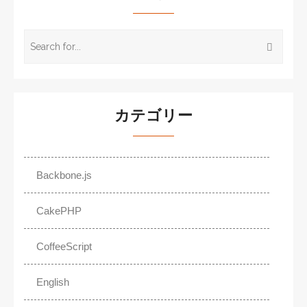
カテゴリー
Backbone.js
CakePHP
CoffeeScript
English