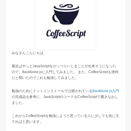
e
n
b
a
o
o
k
みなさんこんにちは。
最近はやっとJavaScriptをがっつりいじることが出来そうになった
ので、Backbone.jsに入門してみました。 また、CoffeeScriptも便利
だと聞いたのでこれも勉強してみました。
勉強のためにドットインストールで公開されている
Backbone.js入門
の完成品を参考に、JavaScriptのコードをCoffeeScriptで書きなおし
ました。
これからCoffeeScriptを勉強しようと思っている人に少しでも役に立
てればと思います。