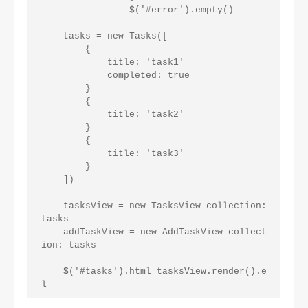
                $('#error').empty()

    tasks = new Tasks([

        {

            title: 'task1'

            completed: true

        }

        {

            title: 'task2'

        }

        {

            title: 'task3'

        }

    ])

    tasksView = new TasksView collection: 
tasks

    addTaskView = new AddTaskView collect
ion: tasks

    $('#tasks').html tasksView.render().e