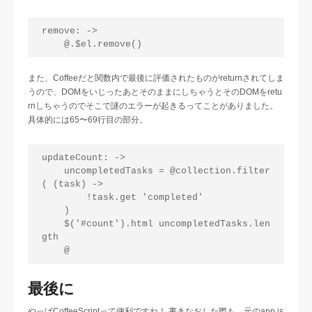
remove: ->

また、Coffeeだと関数内で最後に評価されたものがreturnされてしま
うので、DOMをいじったあとそのままにしちゃうとそのDOMをretu
rnしちゃうのでそこで謎のエラーが起きるってことがありました。
具体的には65〜69行目の部分。
updateCount: ->

    uncompletedTasks = @collection.filter
( (task) ->

        !task.get 'completed'

    )

    $('#count').html uncompletedTasks.len
gth

最後に
やっぱCoffeeScriptって便利ですね！ 書きなおした際も、元のapp.js