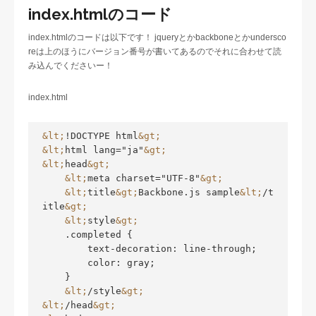
index.htmlのコード
index.htmlのコードは以下です！ jqueryとかbackboneとかundersco
reは上のほうにバージョン番号が書いてあるのでそれに合わせて読
み込んでくださいー！
index.html
&lt;
!DOCTYPE html
&gt;
&lt;
html lang="ja"
&gt;
&lt;
head
&gt;
&lt;
meta charset="UTF-8"
&gt;
&lt;
title
&gt;
Backbone.js sample
&lt;
/t
itle
&gt;
&lt;
style
&gt;
    .completed {

        text-decoration: line-through;

        color: gray;

    }

&lt;
/style
&gt;
&lt;
/head
&gt;