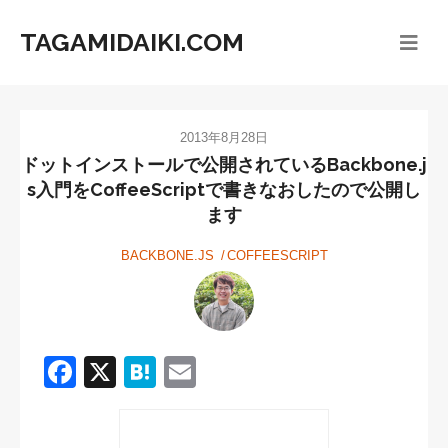
TAGAMIDAIKI.COM
2013年8月28日
ドットインストールで公開されているBackbone.j
s入門をCoffeeScriptで書きなおしたので公開し
ます
BACKBONE.JS
COFFEESCRIPT
F
X
H
E
a
at
m
c
e
ail