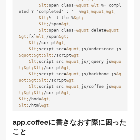
&lt;
span class=
&quot;
&lt;
%= compl
eted ? 'completed' : '' %
&gt;
&quot;
&gt;
&lt;
%- title %
&gt;
&lt;
/span
&gt;
&lt;
span class=
&quot;
delete
&quot;
&gt;
[x]
&lt;
/span
&gt;
&lt;
/script
&gt;
&lt;
script src=
&quot;
js/underscore.js
&quot;
&gt;
&lt;
/script
&gt;
&lt;
script src=
&quot;
js/jquery.js
&quo
t;
&gt;
&lt;
/script
&gt;
&lt;
script src=
&quot;
js/backbone.js
&q
uot;
&gt;
&lt;
/script
&gt;
&lt;
script src=
&quot;
js/coffee.js
&quo
t;
&gt;
&lt;
/script
&gt;
&lt;
/body
&gt;
&lt;
/html
&gt;
app.coffeeに書きなおす際に困った
こと