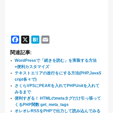
F
X
H
E
a
at
m
関連記事:
c
e
ail
WordPressで「続きを読む」を実装する方法
e
n
+便利カスタマイズ
b
a
テキストエリアの改行をにする方法(PHP,JavaS
o
cript各々で)
さくらVPSにPEARを入れてPHPUnitを入れて
o
みるまで
k
便利すぎる！ HTMLのmetaタグだけ引っ張って
くるPHP関数 get_meta_tags
オレオレRSSをPHPで出力して読み込んでみる