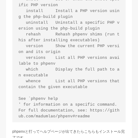
ific PHP version

   install     Install a PHP version usin
g the php-build plugin

   uninstall   Uninstall a specific PHP v
ersion using the php-build plugin

   rehash      Rehash phpenv shims (run t
his after installing executables)

   version     Show the current PHP versi
on and its origin

   versions    List all PHP versions avai
lable to phpenv

   which       Display the full path to a
n executable

   whence      List all PHP versions that 
contain the given executable

See `phpenv help 

' for information on a specific command.

For full documentation, see: https://gith
phpenvと打ってヘルプページが出てきたらこちらもインストール完
了です。