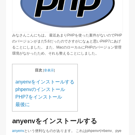
b
a
o
o
k
みなさんこんにちは。 最近あまりPHPを使った案件がないのでPHP
のバージョンがまだ5.6だったのでさすがになぁと思いPHP7にあげ
ることにしました。 また、MacのローカルにPHPのバージョン管理
環境がなかったため、それも整えることにしました。
目次
[
非表示
]
anyenvをインストールする
phpenvのインストール
PHP7をインストール
最後に
anyenvをインストールする
anyenv
という便利なものがあります。 これはphpenvやrbenv、pye