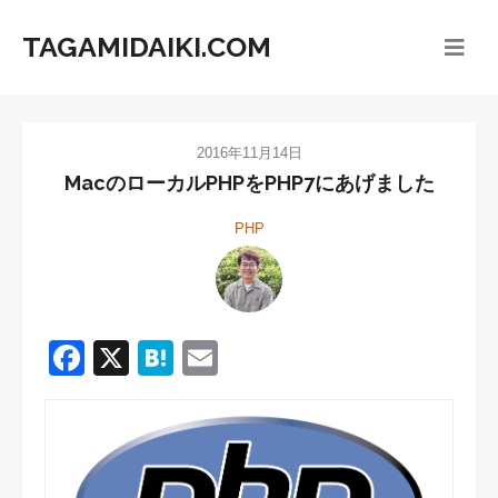
TAGAMIDAIKI.COM
2016年11月14日
MacのローカルPHPをPHP7にあげました
PHP
F
X
H
E
a
at
m
c
e
ail
e
n