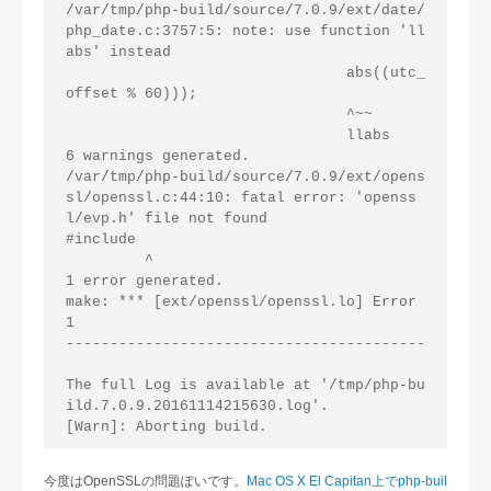
/var/tmp/php-build/source/7.0.9/ext/date/
php_date.c:3757:5: note: use function 'll
abs' instead

                                abs((utc_
offset % 60)));

                                ^~~

                                llabs

6 warnings generated.

/var/tmp/php-build/source/7.0.9/ext/opens
sl/openssl.c:44:10: fatal error: 'openss
l/evp.h' file not found

#include 

         ^

1 error generated.

make: *** [ext/openssl/openssl.lo] Error 
1

-----------------------------------------

The full Log is available at '/tmp/php-bu
ild.7.0.9.20161114215630.log'.

今度はOpenSSLの問題ぽいです。
Mac OS X El Capitan上でphp-buil