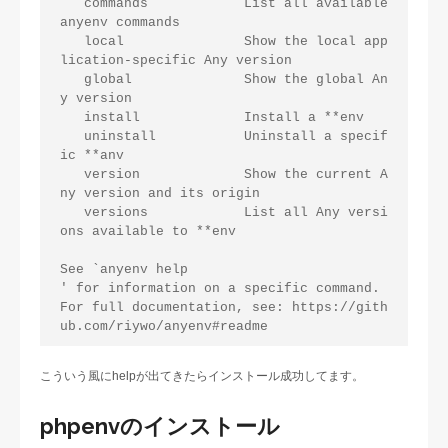
   commands            List all available 
anyenv commands

   local               Show the local app
lication-specific Any version

   global              Show the global An
y version

   install             Install a **env

   uninstall           Uninstall a specif
ic **anv

   version             Show the current A
ny version and its origin

   versions            List all Any versi
ons available to **env

See `anyenv help 

' for information on a specific command.

For full documentation, see: https://gith
こういう風にhelpが出てきたらインストール成功してます。
phpenvのインストール