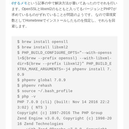
dするメモ
という記事の中で解決方法が書いてあったのでそれを行い
ます。OpenSSLとlibxml2のもともと入ってるバージョンとPHP7が
求めているものがずれていることが問題のようです。 なので環境変
数としてHomebrewでインストールしたものを指定し、それらを回
避します。
$ brew install opensll

$ brew install libxml2

$ PHP_BUILD_CONFIGURE_OPTS="--with-openss
l=$(brew --prefix openssl) --with-libxml-
dir=$(brew --prefix libxml2)" PHP_BUILD_E
XTRA_MAKE_ARGUMENTS=-j4 phpenv install 7.
0.9

$ phpenv global 7.0.9

$ phpenv rehash

$ source ~/.bash_profile

$ php -v

PHP 7.0.9 (cli) (built: Nov 14 2016 22:2
3:02) ( NTS )

Copyright (c) 1997-2016 The PHP Group

Zend Engine v3.0.0, Copyright (c) 1998-20
16 Zend Technologies
