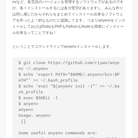
nvなど、各言語のバージョンを管理するソフトウェアがあるのです
が、各々インストールするには多少苦労がありますし、みんな作り
は同じ感じだからそれらをまとめてインストール出来るソフトウェ
アを作ったよ！的なものだと認識してます。 つまりanyenvをインス
トールしておけばRubyもPHPもPythonもNodeも簡単にインストー
ル出来るってことですね！
ということでコマンドラインでanyenvインストールします。
$ git clone https://github.com/riywo/anye
nv ~/.anyenv

$ echo 'export PATH="$HOME/.anyenv/bin:$P
ATH"' >> ~/.bash_profile

$ echo 'eval "$(anyenv init -)"' >> ~/.ba
sh_profile

$ exec $SHELL -l

$ anyenv

anyenv

Usage: anyenv 

 []

Some useful anyenv commands are:
