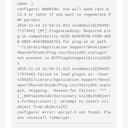
uded: ).

configure: WARNING: You will need re2c 0.
13.4 or later if you want to regenerate P
HP parsers.

2016-11-14 21:54:11.913 xcodebuild[50450:
7737446] [MT] PluginLoading: Required plu
g-in compatibility UUID DA4FDFD8-C509-4D8
B-8B55-84A7B66AE701 for plug-in at path 
'~/Library/Application Support/Developer/
Shared/Xcode/Plug-ins/Unity4XC.xcplugin' 
not present in DVTPlugInCompatibilityUUID
s

2016-11-14 21:54:11.913 xcodebuild[50450:
7737446] Failed to load plugin at: /User
s/DAIKI/Library/Application Support/Devel
oper/Shared/Xcode/Plug-ins/Unity4XC.xcplu
gin, skipping.  Reason for failure: *** -
[__NSPlaceholderDictionary initWithObject
s:forKeys:count:]: attempt to insert nil 
object from objects[0]

configure: error: mcrypt.h not found. Ple
ase reinstall libmcrypt.

-----------------------------------------
