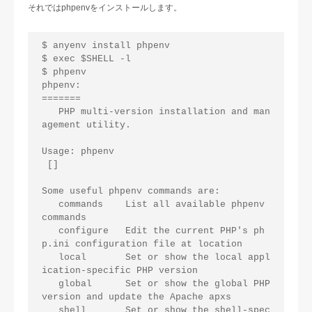
それではphpenvをインストールします。
$ anyenv install phpenv

$ exec $SHELL -l

$ phpenv

phpenv:

=======

   PHP multi-version installation and man
agement utility.

Usage: phpenv 

 []

Some useful phpenv commands are:

   commands    List all available phpenv 
commands

   configure   Edit the current PHP's ph
p.ini configuration file at location

   local       Set or show the local appl
ication-specific PHP version

   global      Set or show the global PHP 
version and update the Apache apxs

   shell       Set or show the shell-spec